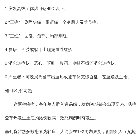
1.突发高热：体温可达40℃以上。
2.“三痛”：剧烈头痛、眼眶痛、全身肌肉及关节痛。
3.“三红”：面部、颈部、胸部潮红。
4.皮疹：四肢或躯干出现充血性红疹。
5.消化道症状：恶心、呕吐、腹泻、食欲不振等消化道症状。
6.严重者：可发展为登革出血热或登革休克综合征，甚至危及生命。
如何区分“两热”
这两种疾病，各年龄人群普遍易感，发病初期都会出现高热、头痛
登革热发生重症的比例较高，致死病例时有发生。
基孔肯雅热多数患者为轻症，大约会在1~2周内康复，但部分人（尤